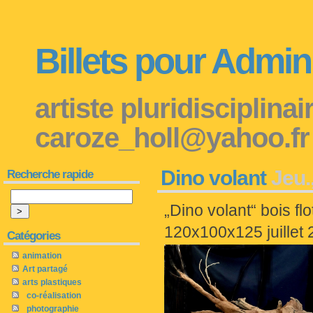
Billets pour Admin
artiste pluridisciplina
caroze_holl@yahoo.fr
Dino volant
Jeu.
Recherche rapide
„Dino volant“ bois fl
120x100x125 juillet
Catégories
animation
Art partagé
arts plastiques
co-réalisation
photographie