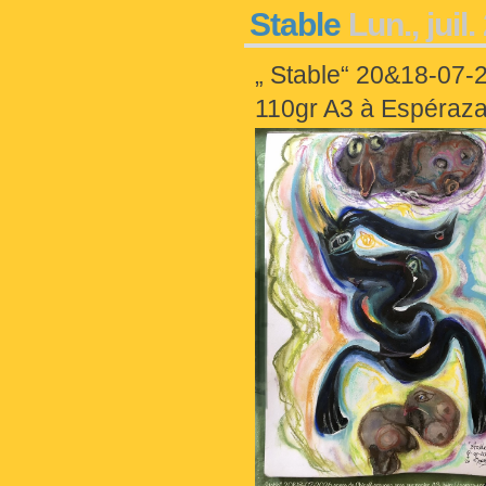
Stable
Lun., juil
„ Stable“ 20&18-07-
110gr A3 à Espéraza