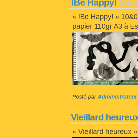
!Be Happy!
Sam.,
« !Be Happy! » 10&0
papier 110gr A3 à E
Posté par
Administrateur
Vieillard heureu
« Vieillard heureux